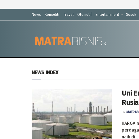
News
Komoditi
Travel
Otomotif
Entertainment
Sosok
Matrabisnis
NEWS INDEX
Uni E
Rusia
BY
MATRAB
HARGA mi
perdagan
naik di...