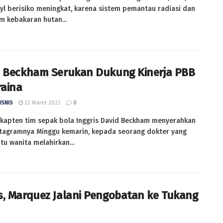
l berisiko meningkat, karena sistem pemantau radiasi dan
 kebakaran hutan...
 Beckham Serukan Dukung Kinerja PBB
raina
ISNIS
22 Maret 2022
0
kapten tim sepak bola Inggris David Beckham menyerahkan
stagramnya Minggu kemarin, kepada seorang dokter yang
u wanita melahirkan...
, Marquez Jalani Pengobatan ke Tukang