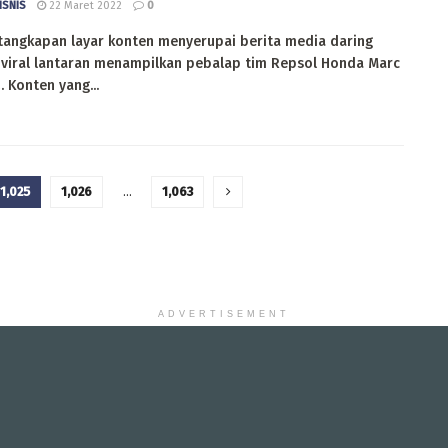
ISNIS
22 Maret 2022
0
tangkapan layar konten menyerupai berita media daring
 viral lantaran menampilkan pebalap tim Repsol Honda Marc
 Konten yang...
1,025
1,026
…
1,063
ADVERTISEMENT