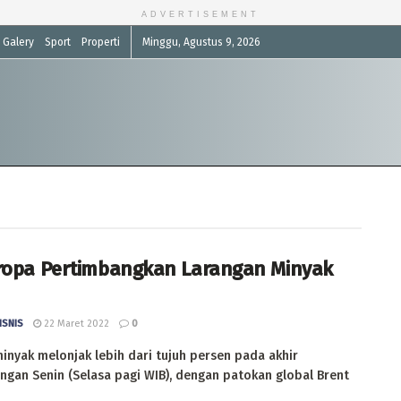
ADVERTISEMENT
Galery
Sport
Properti
Minggu, Agustus 9, 2026
ropa Pertimbangkan Larangan Minyak
ISNIS
22 Maret 2022
0
nyak melonjak lebih dari tujuh persen pada akhir
gan Senin (Selasa pagi WIB), dengan patokan global Brent