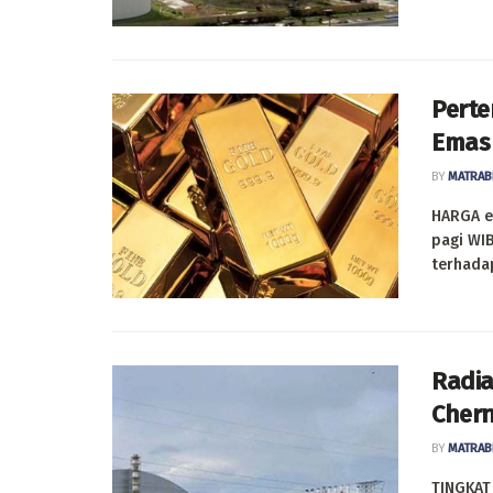
Perte
Emas
BY
MATRAB
HARGA e
pagi WI
terhadap
Radia
Chern
BY
MATRAB
TINGKAT 