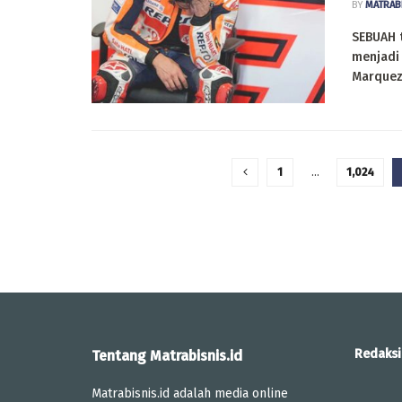
BY
MATRAB
SEBUAH 
menjadi
Marquez.
1
…
1,024
Redaksi
Tentang Matrabisnis.id
Matrabisnis.id adalah media online