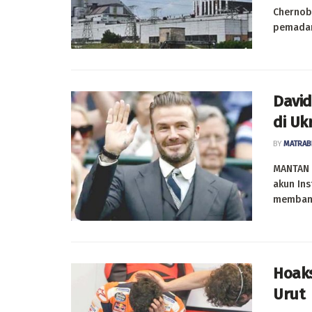
Chernoby
pemadam
David
di Uk
BY
MATRAB
MANTAN 
akun In
membant
Hoaks
Urut