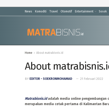
News
Komoditi
Travel
Otomotif
Entertainment
Sosok
Home
About matrabisnis.id
About matrabisnis.
BY
EDITOR - SOEKRONMOHAMAD
21 Februari 2022
Matrabisnis.id
adalah media online pengembangan dar
merupakan media cetak pertama di Kalimantan Barat