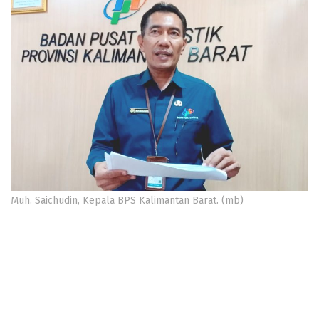
Muh. Saichudin, Kepala BPS Kalimantan Barat. (mb)