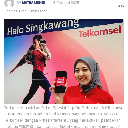
BY
MATRABISNIS
5 Februari 2025
A
A
Reading Time: 2 mins read
Telkomsel hadirkan Paket Spesial Cap Go Meh kuota 8 GB hanya
8 ribu Rupiah berlaku 8 hari khusus bagi pelanggan Prabayar
Telkomsel dengan kriteria tertentu yang melakukan pembelian
melalui *363*50# dan aplikasi MyTelkomsel di kota Singkawang