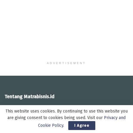
ADVERTISEMENT
Tentang Matrabisnis.id
Matrabisnis.id adalah media online pengembangan dari media
This website uses cookies. By continuing to use this website you
cetak Matra Bisnis yang berbentuk tabloid dan terbit secara
are giving consent to cookies being used. Visit our
Privacy and
mingguan setiap hari Rabu. Matra Bisnis merupakan media cetak
Cookie Policy
.
I Agree
pertama di Kalimantan Barat, yang fokus pada berita-berita