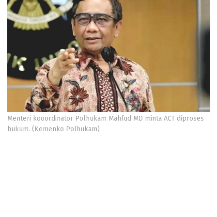
Menteri kooordinator Polhukam Mahfud MD minta ACT diproses
hukum. (Kemenko Polhukam)