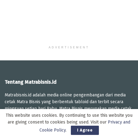
ADVERTISEMENT
Tentang Matrabisnis.id
Matrabisnis.id adalah media online pengembangan dari media
cetak Matra Bisnis yang berbentuk tabloid dan terbit secara
mingguan setiap hari Rabu. Matra Bisnis merupakan media cetak
This website uses cookies. By continuing to use this website you
pertama di Kalimantan Barat, yang fokus pada berita-berita
are giving consent to cookies being used. Visit our
Privacy and
ekonomi dan terbit perdana pada tahun 2015.
Cookie Policy
.
I Agree
Redaksi