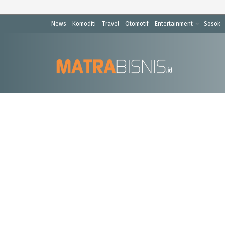
News
Komoditi
Travel
Otomotif
Entertainment
Sosok