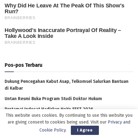
Pos-pos Terbaru
Dukung Pencegahan Kabut Asap, Telkomsel Salurkan Bantuan
di Kalbar
Untan Resmi Buka Program Studi Doktor Hukum
Pertama! Indosat Hadirkan HoYo FEST 2026
This website uses cookies. By continuing to use this website you
Kehidupan Petani Semakin Membaik, NTP Kalbar 177,56 Poin
are giving consent to cookies being used. Visit our
Privacy and
Dipicu Kenaikan Harga, Inflasi Kalbar 3,18 Persen
Cookie Policy
.
I Agree