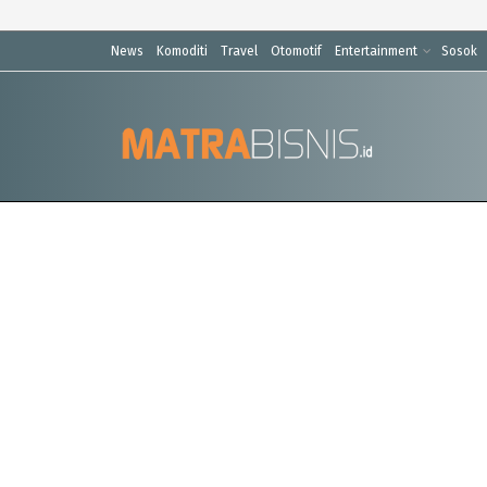
News
Komoditi
Travel
Otomotif
Entertainment
Sosok