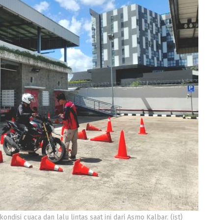
disi cuaca dan lalu lintas saat ini dari Asmo Kalbar. (ist)