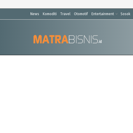
News
Komoditi
Travel
Otomotif
Entertainment
Sosok