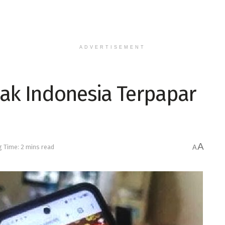
ADVERTISEMENT
ak Indonesia Terpapar
A
 Time: 2 mins read
A