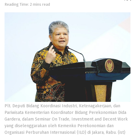
Reading Time: 2 mins read
Plt. Deputi Bidang Koordinasi Industri, Ketenagakerjaan, dan
Pariwisata Kementerian Koordinator Bidang Perekonomian Dida
Gardera, dalam Seminar On Trade, Investment and Decent Work
yang diselenggarakan oleh Kemenko Perekonomian dan
Organisasi Perburuhan Internasional (ILO) di Jakara, Rabu. (ist)