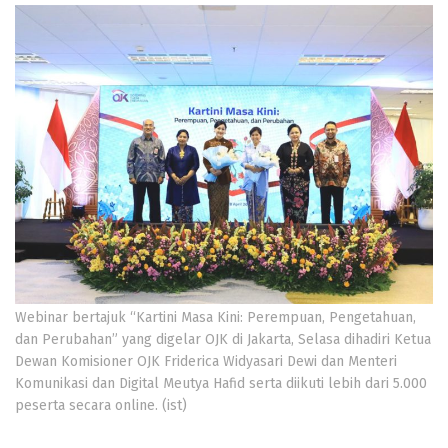
Webinar bertajuk “Kartini Masa Kini: Perempuan, Pengetahuan,
dan Perubahan” yang digelar OJK di Jakarta, Selasa dihadiri Ketua
Dewan Komisioner OJK Friderica Widyasari Dewi dan Menteri
Komunikasi dan Digital Meutya Hafid serta diikuti lebih dari 5.000
peserta secara online. (ist)