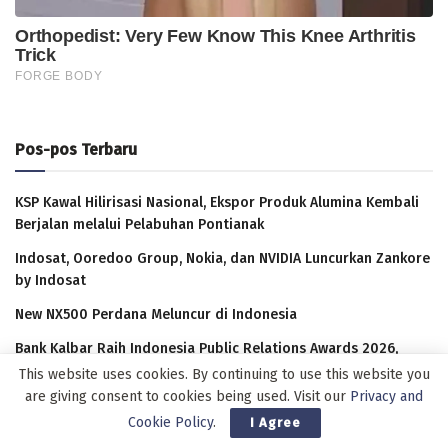
Pos-pos Terbaru
KSP Kawal Hilirisasi Nasional, Ekspor Produk Alumina Kembali
Berjalan melalui Pelabuhan Pontianak
Indosat, Ooredoo Group, Nokia, dan NVIDIA Luncurkan Zankore
by Indosat
New NX500 Perdana Meluncur di Indonesia
Bank Kalbar Raih Indonesia Public Relations Awards 2026,
Bukti Reputasi yang Kian Kokoh
This website uses cookies. By continuing to use this website you
are giving consent to cookies being used. Visit our
Privacy and
XLSMART Hadirkan Layanan Aktivasi SIM Card di Bandara
Cookie Policy
.
I Agree
Supadio