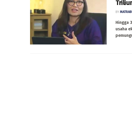
Triliu
BY
MATRAB
Hingga 3
usaha ek
pemungut