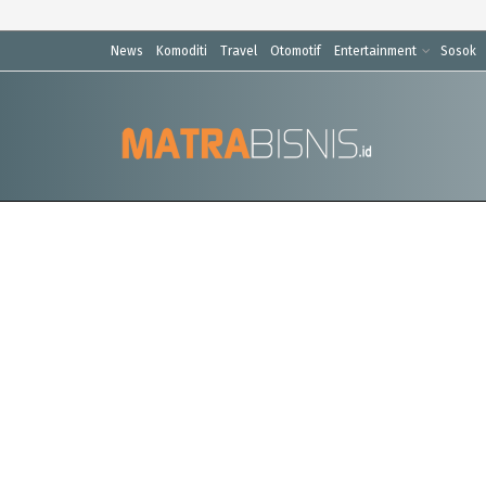
News
Komoditi
Travel
Otomotif
Entertainment
Sosok