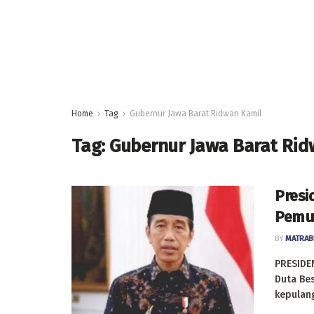
Home
Tag
Gubernur Jawa Barat Ridwan Kamil
Tag:
Gubernur Jawa Barat Rid
Presi
Pemul
BY
MATRAB
PRESIDE
Duta Be
kepulang