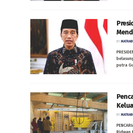
Presi
Menda
BY
MATRAB
PRESIDE
belasun
putra Gu
Penca
Kelua
BY
MATRAB
PENCARIA
Ridwan K