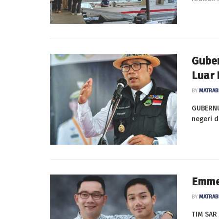
Guber
Luar 
BY
MATRAB
GUBERNUR
negeri d
Emme
BY
MATRAB
TIM SAR