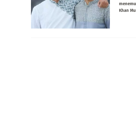
menemuk
Khan Mum