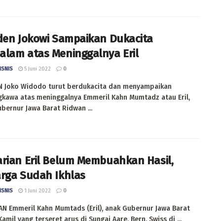
den Jokowi Sampaikan Dukacita
lam atas Meninggalnya Eril
ISNIS
5 Juni 2022
0
N Joko Widodo turut berdukacita dan menyampaikan
gkawa atas meninggalnya Emmeril Kahn Mumtadz atau Eril,
bernur Jawa Barat Ridwan ...
rian Eril Belum Membuahkan Hasil,
rga Sudah Ikhlas
ISNIS
1 Juni 2022
0
N Emmeril Kahn Mumtads (Eril), anak Gubernur Jawa Barat
amil yang terseret arus di Sungai Aare, Bern, Swiss di ...