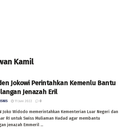
wan Kamil
den Jokowi Perintahkan Kemenlu Bantu
angan Jenazah Eril
ISNIS
11 Juni 2022
0
N Joko Widodo memerintahkan Kementerian Luar Negeri dan
sar RI untuk Swiss Muliaman Hadad agar membantu
an jenazah Emmeril ...