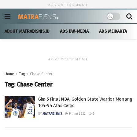
ADVERTISEMENT
ABOUT MATRABISNIS.ID
ADS BW-MEDIA
ADS MEIKARTA
ADVERTISEMENT
Home
Tag
Chase Center
Tag:
Chase Center
Gim 5 Final NBA, Golden State Warrior Menang
104-94 Atas Celtic
BY
MATRABISNIS
14 Juni 2022
0