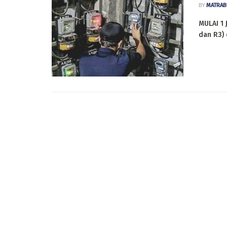
BY
MATRAB
MULAI 1 
dan R3) 