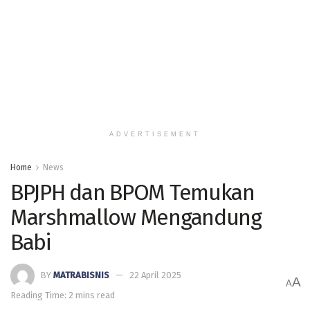
ADVERTISEMENT
Home
News
BPJPH dan BPOM Temukan
Marshmallow Mengandung
Babi
BY
MATRABISNIS
22 April 2025
A
A
Reading Time: 2 mins read