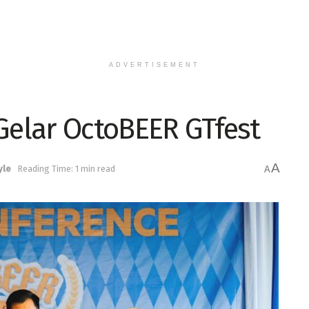
ADVERTISEMENT
Gelar OctoBEER GTfest
A
yle
Reading Time: 1 min read
A