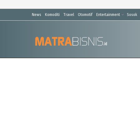
News
Komoditi
Travel
Otomotif
Entertainment
Sosok