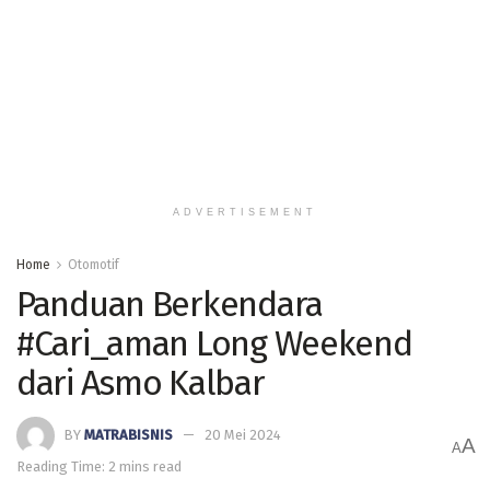
ADVERTISEMENT
Home
Otomotif
Panduan Berkendara
#Cari_aman Long Weekend
dari Asmo Kalbar
BY
MATRABISNIS
20 Mei 2024
A
A
Reading Time: 2 mins read