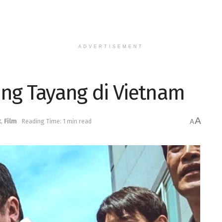
ADVERTISEMENT
ng Tayang di Vietnam
A
t
,
Film
Reading Time: 1 min read
A