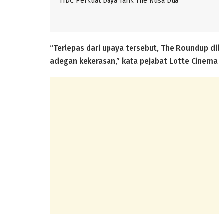
ITDC Perkuat Daya Tarik The Nusa Dua
“Terlepas dari upaya tersebut, The Roundup d
adegan kekerasan,” kata pejabat Lotte Cinema d