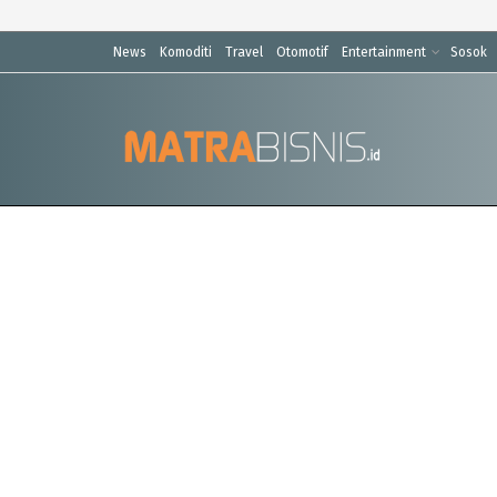
News
Komoditi
Travel
Otomotif
Entertainment
Sosok