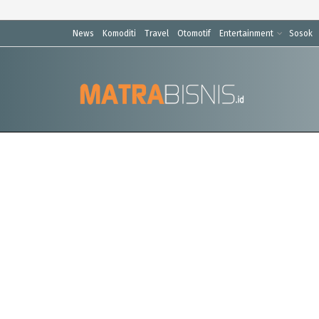
News
Komoditi
Travel
Otomotif
Entertainment
Sosok