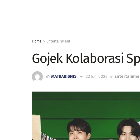
Home
Entertainment
Gojek Kolaborasi S
BY
MATRABISNIS
22 Juni 2022
in
Entertainme