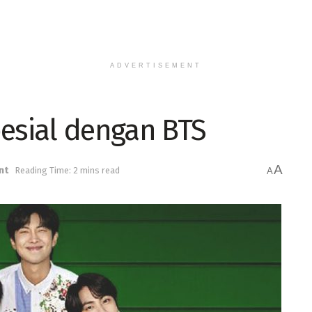
ADVERTISEMENT
pesial dengan BTS
A
nt
Reading Time: 2 mins read
A