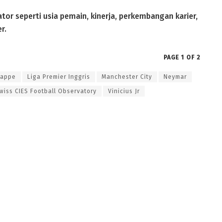
or seperti usia pemain, kinerja, perkembangan karier,
r.
PAGE 1 OF 2
bappe
Liga Premier Inggris
Manchester City
Neymar
wiss CIES Football Observatory
Vinicius Jr