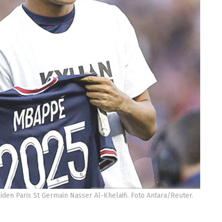
den Paris St Germain Nasser Al-Khelaifi. Foto Antara/Reuter.