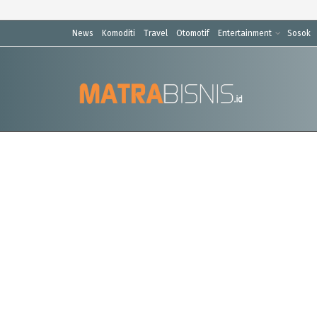
News
Komoditi
Travel
Otomotif
Entertainment
Sosok