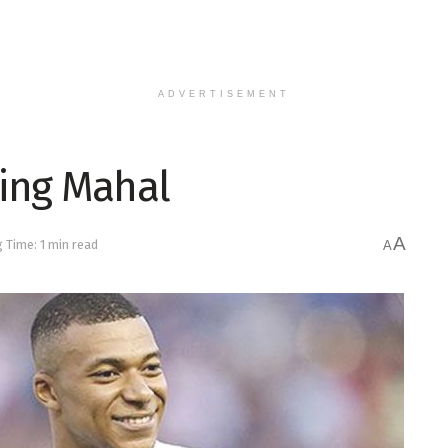
ADVERTISEMENT
ing Mahal
A
 Time: 1 min read
A