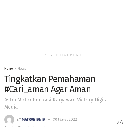
ADVERTISEMENT
Home
News
Tingkatkan Pemahaman
#Cari_aman Agar Aman
Astra Motor Edukasi Karyawan Victory Digital
Media
BY
MATRABISNIS
30 Maret 2022
A
A