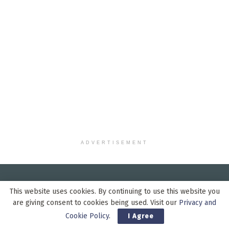
ADVERTISEMENT
This website uses cookies. By continuing to use this website you
Tentang Matrabisnis.id
are giving consent to cookies being used. Visit our
Privacy and
Cookie Policy
.
I Agree
Matrabisnis.id adalah media online pengembangan dari media