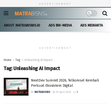
ADVERTISEMENT
ABOUT MATRABISNIS.ID
ADS BW-MEDIA
ADS MEIKARTA
ADVERTISEMENT
Home
Tag
Unleashing AI Impact
Tag:
Unleashing AI Impact
NextDev Summit 2026, Telkomsel Kembali
Perkuat Ekosistem Digital
BY
MATRABISNIS
10 April 2026
0