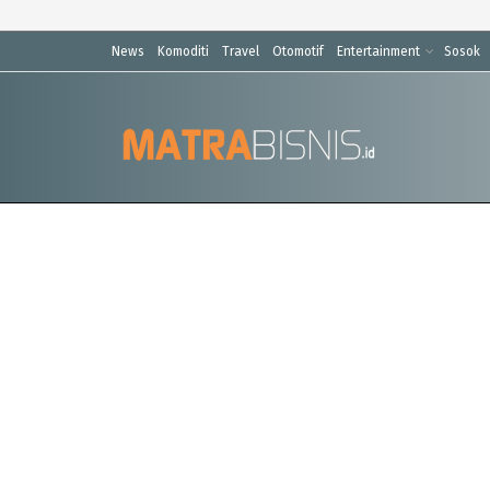
News
Komoditi
Travel
Otomotif
Entertainment
Sosok