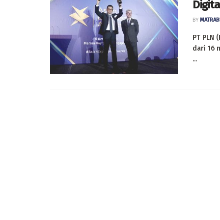
Digit
BY
MATRAB
PT PLN (
dari 16 
...