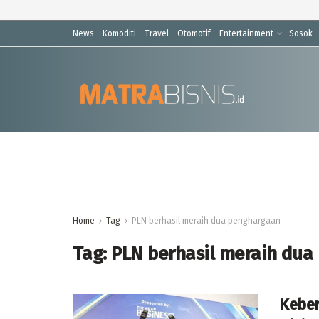
News
Komoditi
Travel
Otomotif
Entertainment
Sosok
Home
Tag
PLN berhasil meraih dua penghargaan
Tag:
PLN berhasil meraih dua
Keber