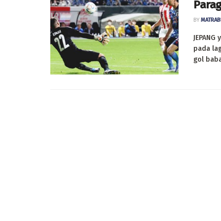
Parag
BY
MATRAB
JEPANG 
pada lag
gol babak