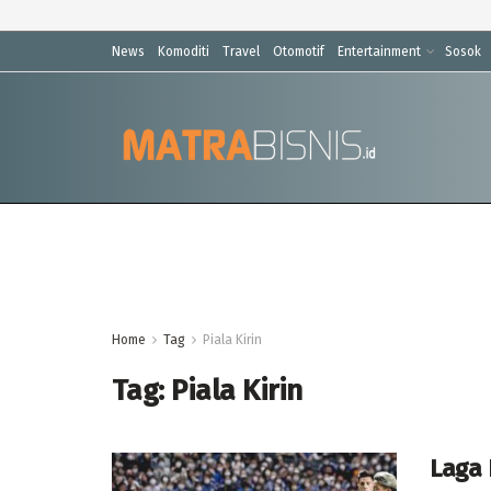
News
Komoditi
Travel
Otomotif
Entertainment
Sosok
Home
Tag
Piala Kirin
Tag:
Piala Kirin
Laga