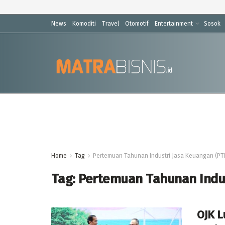
News
Komoditi
Travel
Otomotif
Entertainment
Sosok
Home
Tag
Pertemuan Tahunan Industri Jasa Keuangan (PTI
Tag:
Pertemuan Tahunan Indus
OJK 