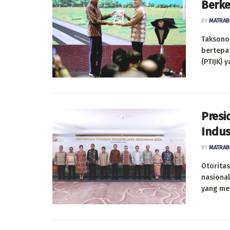
Berke
BY
MATRAB
Taksonom
bertepa
(PTIJK) y
Presi
Indus
BY
MATRAB
Otoritas
nasional
yang mem