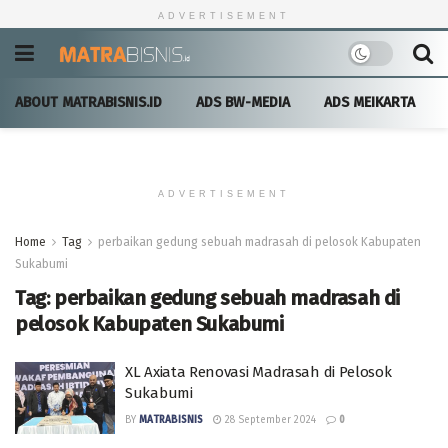
ADVERTISEMENT
ABOUT MATRABISNIS.ID
ADS BW-MEDIA
ADS MEIKARTA
ADVERTISEMENT
Home
Tag
perbaikan gedung sebuah madrasah di pelosok Kabupaten
Sukabumi
Tag:
perbaikan gedung sebuah madrasah di
pelosok Kabupaten Sukabumi
XL Axiata Renovasi Madrasah di Pelosok
Sukabumi
BY
MATRABISNIS
28 September 2024
0