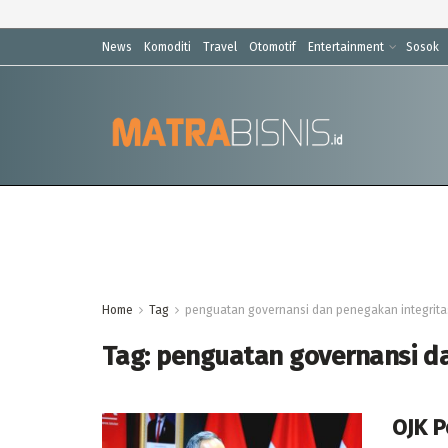
News
Komoditi
Travel
Otomotif
Entertainment
Sosok
Home
Tag
penguatan governansi dan penegakan integrita
Tag:
penguatan governansi da
OJK P