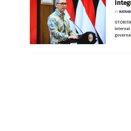
Integ
BY
MATRAB
OTORITAS
internal
governan