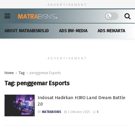
ADVERTISEMENT
ABOUT MATRABISNIS.ID
ADS BW-MEDIA
ADS MEIKARTA
ADVERTISEMENT
Home
Tag
penggemar Esports
Tag:
penggemar Esports
Indosat Hadirkan H3RO Land Dream Battle
2.0
BY
MATRABISNIS
2 Oktober 2025
0