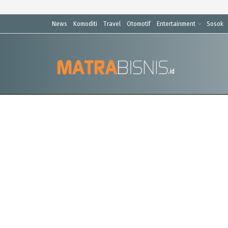
News
Komoditi
Travel
Otomotif
Entertainment
Sosok