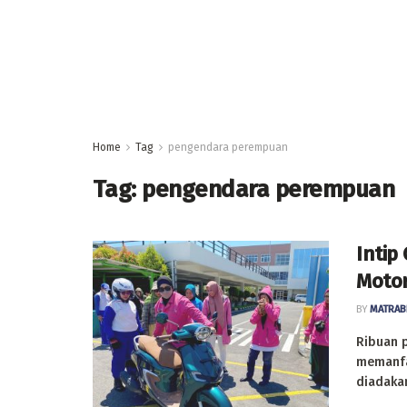
Home
Tag
pengendara perempuan
Tag:
pengendara perempuan
Intip
Motor
BY
MATRAB
Ribuan 
memanfa
diadakan