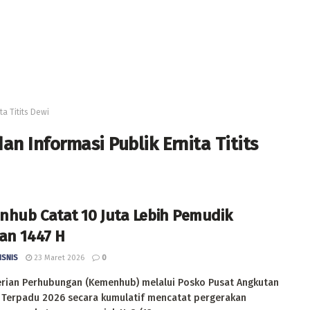
ta Titits Dewi
n Informasi Publik Ernita Titits
hub Catat 10 Juta Lebih Pemudik
an 1447 H
ISNIS
23 Maret 2026
0
rian Perhubungan (Kemenhub) melalui Posko Pusat Angkutan
 Terpadu 2026 secara kumulatif mencatat pergerakan