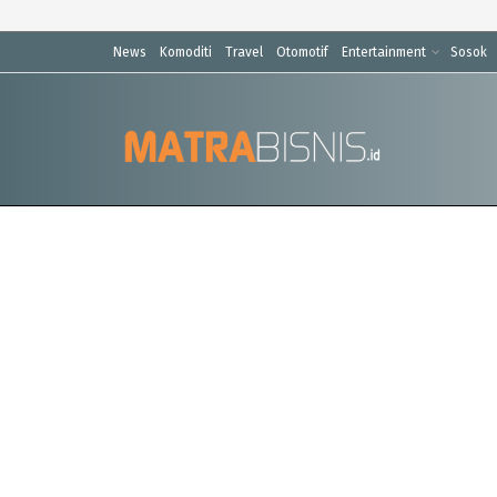
News
Komoditi
Travel
Otomotif
Entertainment
Sosok