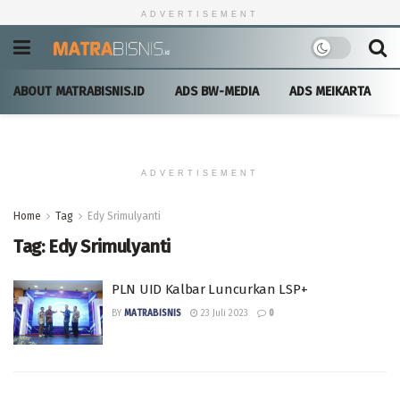
ADVERTISEMENT
ABOUT MATRABISNIS.ID
ADS BW-MEDIA
ADS MEIKARTA
ADVERTISEMENT
Home
Tag
Edy Srimulyanti
Tag:
Edy Srimulyanti
PLN UID Kalbar Luncurkan LSP+
BY
MATRABISNIS
23 Juli 2023
0