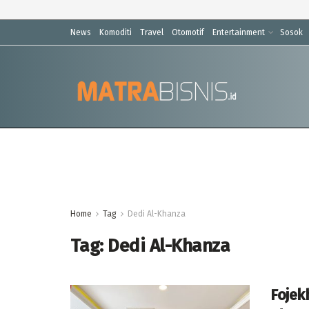
News
Komoditi
Travel
Otomotif
Entertainment
Sosok
Home
Tag
Dedi Al-Khanza
Tag:
Dedi Al-Khanza
Fojek