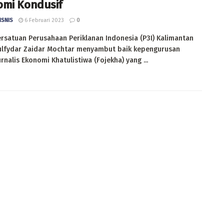
omi Kondusif
ISNIS
6 Februari 2023
0
rsatuan Perusahaan Periklanan Indonesia (P3I) Kalimantan
Zulfydar Zaidar Mochtar menyambut baik kepengurusan
rnalis Ekonomi Khatulistiwa (Fojekha) yang ...