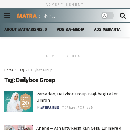
ADVERTISEMENT
ABOUT MATRABISNIS.ID
ADS BW-MEDIA
ADS MEIKARTA
ADVERTISEMENT
Home
Tag
Dailybox Group
Tag:
Dailybox Group
Ramadan, Dailybox Group Bagi-bagi Paket
Umroh
BY
MATRABISNIS
22 Maret 2023
0
Anang – Ashanty Resmikan Gerai Lu’miere di