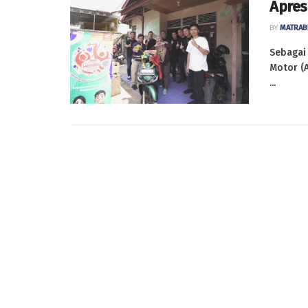
Apres
BY
MATRAB
Sebagai
Motor (A
...