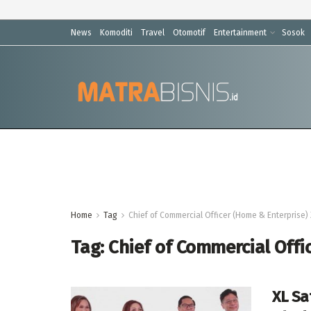
News
Komoditi
Travel
Otomotif
Entertainment
Sosok
Home
Tag
Chief of Commercial Officer (Home & Enterprise) 
Tag:
Chief of Commercial Offi
XL Sa