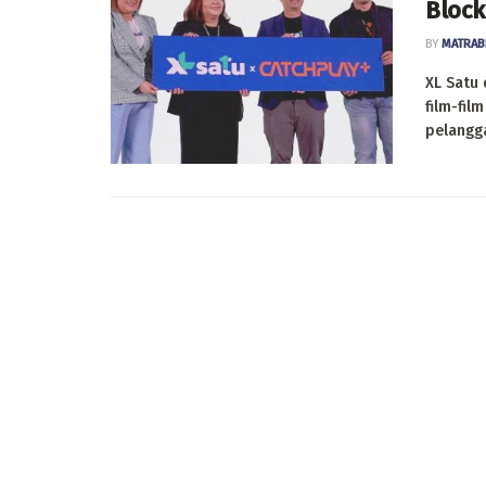
Block
BY
MATRAB
XL Satu
film-fil
pelanggan