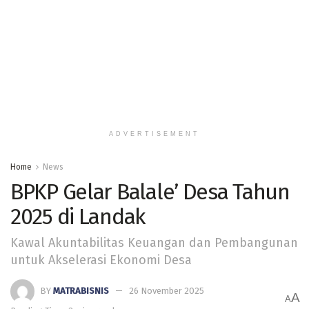
ADVERTISEMENT
Home
News
BPKP Gelar Balale’ Desa Tahun
2025 di Landak
Kawal Akuntabilitas Keuangan dan Pembangunan
untuk Akselerasi Ekonomi Desa
BY
MATRABISNIS
26 November 2025
A
A