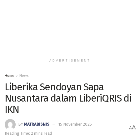
ADVERTISEMENT
Home
News
Liberika Sendoyan Sapa
Nusantara dalam LiberiQRIS di
IKN
BY
MATRABISNIS
15 November 2025
A
A
Reading Time: 2 mins read