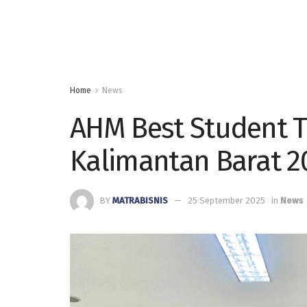
Home
News
AHM Best Student T
Kalimantan Barat 2
BY
MATRABISNIS
25 September 2025
in
News