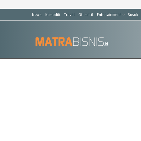
News
Komoditi
Travel
Otomotif
Entertainment
Sosok