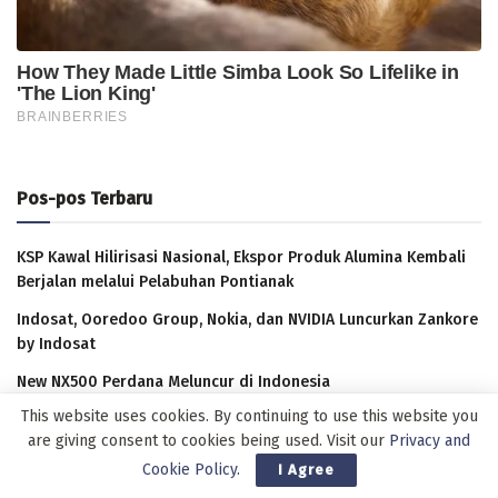
Pos-pos Terbaru
KSP Kawal Hilirisasi Nasional, Ekspor Produk Alumina Kembali
Berjalan melalui Pelabuhan Pontianak
Indosat, Ooredoo Group, Nokia, dan NVIDIA Luncurkan Zankore
by Indosat
New NX500 Perdana Meluncur di Indonesia
This website uses cookies. By continuing to use this website you
Bank Kalbar Raih Indonesia Public Relations Awards 2026,
are giving consent to cookies being used. Visit our
Privacy and
Bukti Reputasi yang Kian Kokoh
Cookie Policy
.
I Agree
XLSMART Hadirkan Layanan Aktivasi SIM Card di Bandara