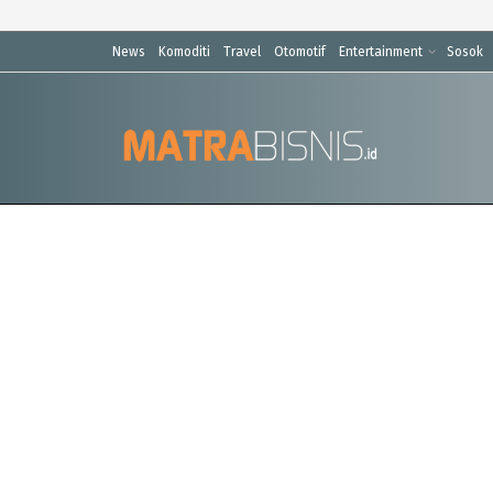
News
Komoditi
Travel
Otomotif
Entertainment
Sosok