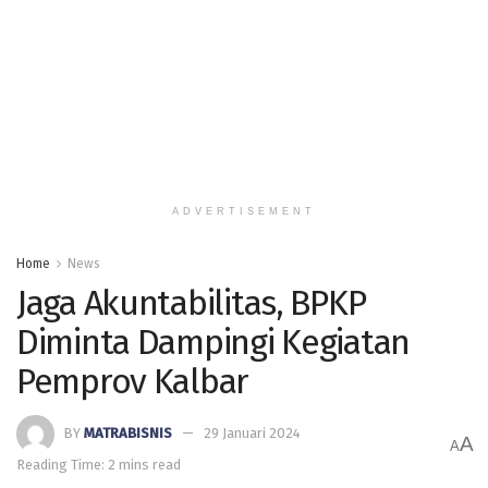
ADVERTISEMENT
Home
News
Jaga Akuntabilitas, BPKP
Diminta Dampingi Kegiatan
Pemprov Kalbar
BY
MATRABISNIS
29 Januari 2024
A
A
Reading Time: 2 mins read