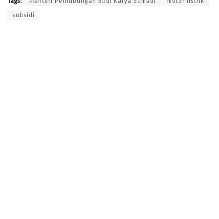
Tags:
Menteri Perhubungan Budi Karya Sumadi
motor listrik
subsidi