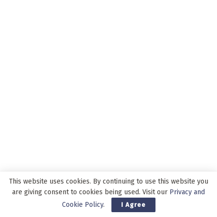
This website uses cookies. By continuing to use this website you
are giving consent to cookies being used. Visit our
Privacy and
ADVERTISEMENT
Cookie Policy
.
I Agree