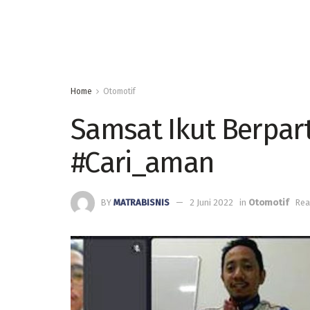
Home
Otomotif
Samsat Ikut Berpar
#Cari_aman
BY
MATRABISNIS
2 Juni 2022
in
Otomotif
Rea