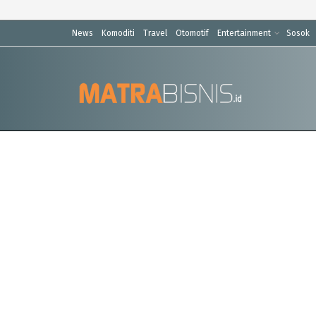
News
Komoditi
Travel
Otomotif
Entertainment
Sosok