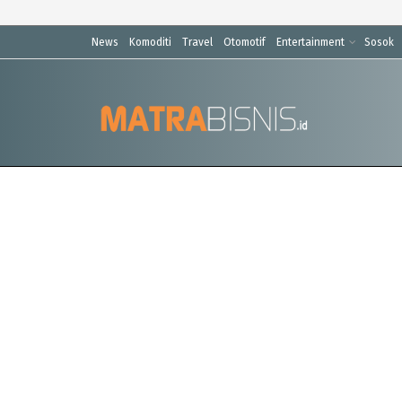
News
Komoditi
Travel
Otomotif
Entertainment
Sosok