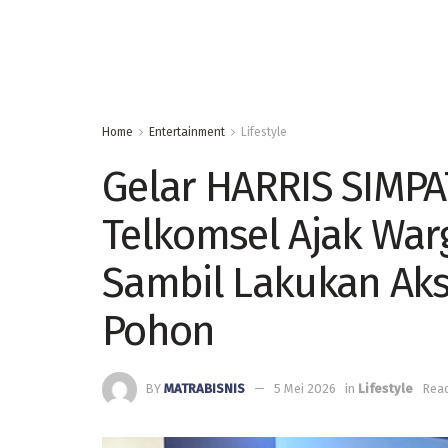
Home
Entertainment
Lifestyle
Gelar HARRIS SIMPA
Telkomsel Ajak War
Sambil Lakukan Aks
Pohon
BY
MATRABISNIS
5 Mei 2026
in
Lifestyle
Read