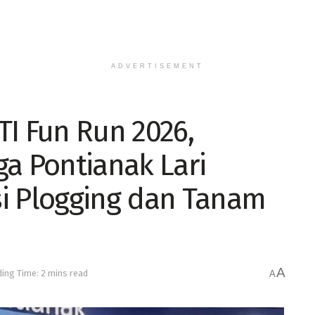
ADVERTISEMENT
TI Fun Run 2026,
ga Pontianak Lari
i Plogging dan Tanam
A
ing Time: 2 mins read
A