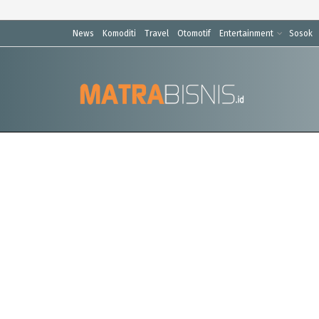
News
Komoditi
Travel
Otomotif
Entertainment
Sosok