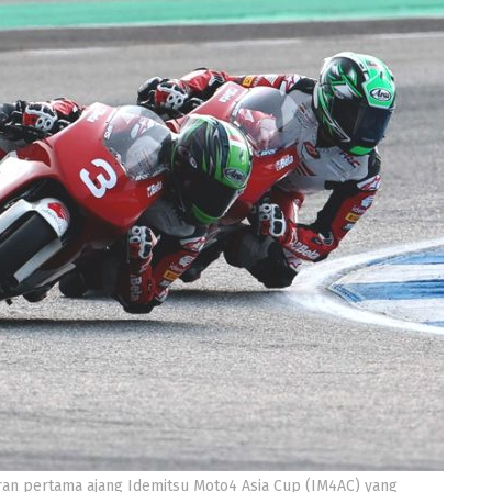
ran pertama ajang Idemitsu Moto4 Asia Cup (IM4AC) yang