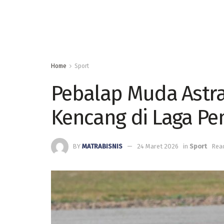
Home
Sport
Pebalap Muda Astr
Kencang di Laga P
BY
MATRABISNIS
24 Maret 2026
in
Sport
Read