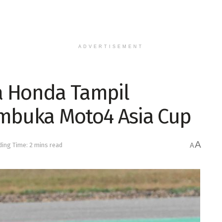
ADVERTISEMENT
a Honda Tampil
embuka Moto4 Asia Cup
A
ing Time: 2 mins read
A